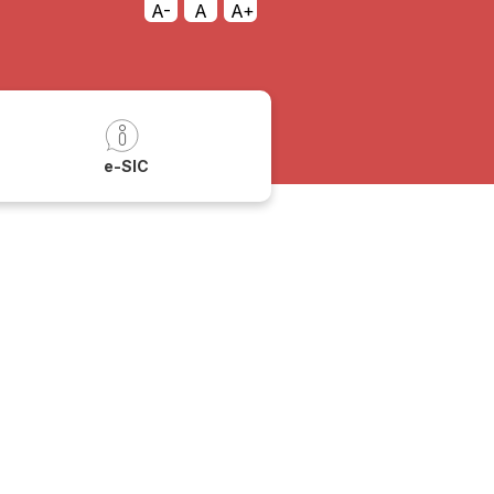
A-
A
A+
a
e-SIC