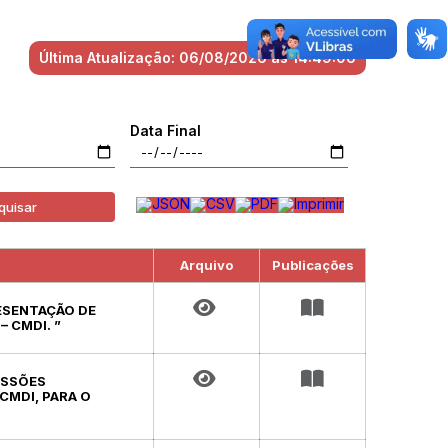
Última Atualização: 06/08/2026 às 14:49:06
Data Final
quisar
Arquivo
Publicações
RESENTAÇÃO DE
 CMDI. ”
ISSÕES
CMDI, PARA O