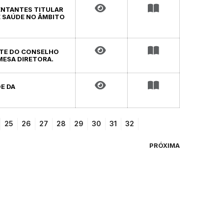
SENTANTES TITULAR
E SAÚDE NO ÂMBITO
ENTE DO CONSELHO
MESA DIRETORA.
E DA
25
26
27
28
29
30
31
32
PRÓXIMA