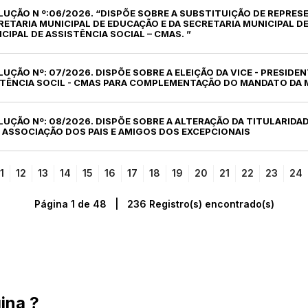
LUÇÃO N º:06/2026. “DISPÕE SOBRE A SUBSTITUIÇÃO DE REPRE
RETARIA MUNICIPAL DE EDUCAÇÃO E DA SECRETARIA MUNICIPAL D
IPAL DE ASSISTÊNCIA SOCIAL – CMAS. ”
LUÇÃO Nº: 07/2026. DISPÕE SOBRE A ELEIÇÃO DA VICE - PRESID
STÊNCIA SOCIL - CMAS PARA COMPLEMENTAÇÃO DO MANDATO DA 
LUÇÃO Nº: 08/2026. DISPÕE SOBRE A ALTERAÇÃO DA TITULARIDAD
 ASSOCIAÇÃO DOS PAIS E AMIGOS DOS EXCEPCIONAIS
1
12
13
14
15
16
17
18
19
20
21
22
23
24
Página 1 de 48 | 236 Registro(s) encontrado(s)
ina ?