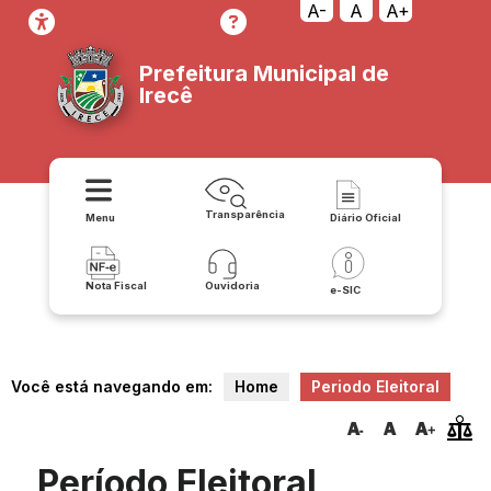
A-
A
A+
Prefeitura Municipal de
Irecê
Transparência
Menu
Diário Oficial
Nota Fiscal
Ouvidoria
e-SIC
Você está navegando em:
Home
Periodo Eleitoral
Período Eleitoral