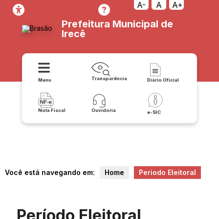
A-
A
A+
Prefeitura Municipal de
Irecê
Transparência
Menu
Diário Oficial
Nota Fiscal
Ouvidoria
e-SIC
Você está navegando em:
Home
Periodo Eleitoral
Período Eleitoral