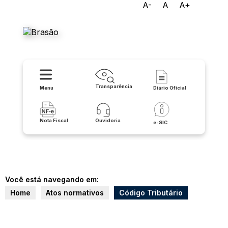
A-
A
A+
Prefeitura Municipal de
Irecê
Transparência
Menu
Diário Oficial
Nota Fiscal
Ouvidoria
e-SIC
Você está navegando em:
Home
Atos normativos
Código Tributário