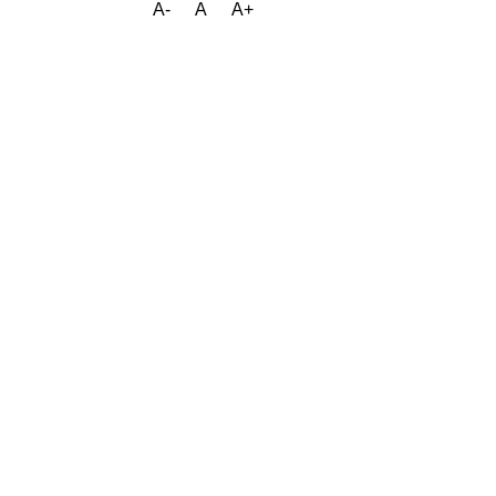
A-
A
A+