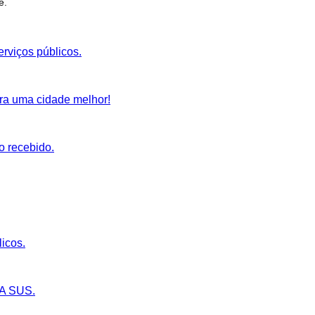
ê.
rviços públicos.
ara uma cidade melhor!
o recebido.
licos.
IA SUS.