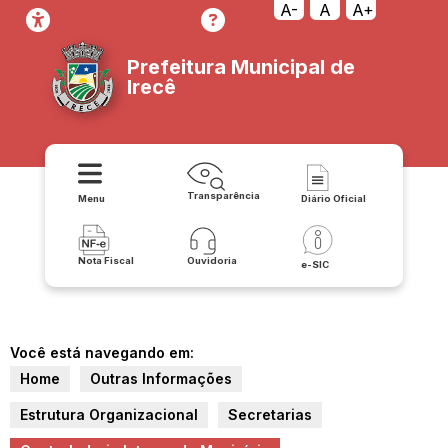
A-
A
A+
Prefeitura Municipal de
Irecê
Transparência
Menu
Diário Oficial
Nota Fiscal
Ouvidoria
e-SIC
Você está navegando em:
Home
Outras Informações
Estrutura Organizacional
Secretarias