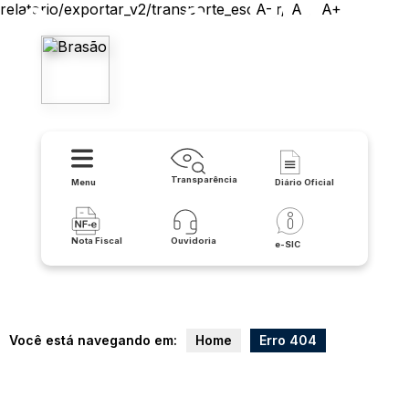
relatorio/exportar_v2/transporte_escolar/csv
A-
A
A+
Prefeitura Municipal de
Irecê
Transparência
Menu
Diário Oficial
Nota Fiscal
Ouvidoria
e-SIC
Você está navegando em:
Home
Erro 404