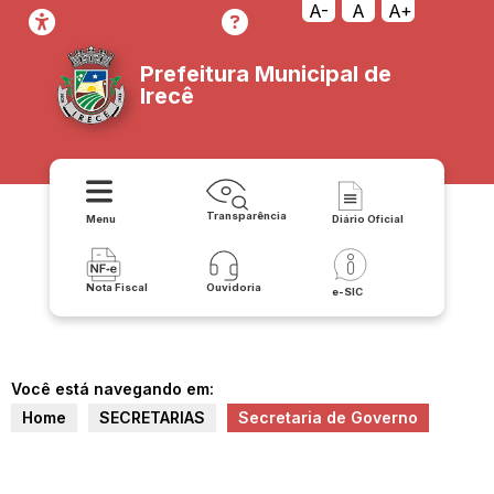
A-
A
A+
Prefeitura Municipal de
Irecê
Transparência
Menu
Diário Oficial
Nota Fiscal
Ouvidoria
e-SIC
Você está navegando em:
Home
SECRETARIAS
Secretaria de Governo