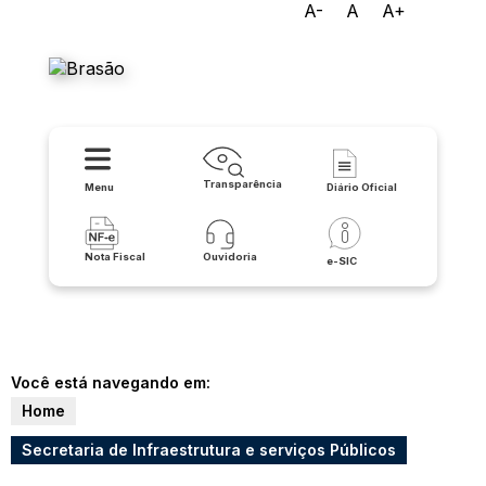
A-
A
A+
Prefeitura Municipal de
Irecê
Transparência
Menu
Diário Oficial
Nota Fiscal
Ouvidoria
e-SIC
Você está navegando em:
Home
Secretaria de Infraestrutura e serviços Públicos