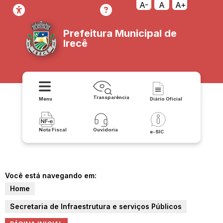
A-
A
A+
Prefeitura Municipal de
Irecê
Transparência
Menu
Diário Oficial
Nota Fiscal
Ouvidoria
e-SIC
Você está navegando em:
Home
Secretaria de Infraestrutura e serviços Públicos