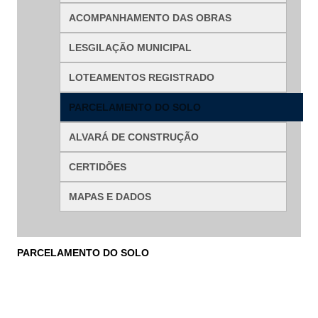
ACOMPANHAMENTO DAS OBRAS
Fale conosco
LESGILAÇÃO MUNICIPAL
Nome*
LOTEAMENTOS REGISTRADO
Telefone 1*
Telefone 2
PARCELAMENTO DO SOLO
E-mail*
Cidade/Estado
ALVARÁ DE CONSTRUÇÃO
Assunto*
CERTIDÕES
MAPAS E DADOS
Mensagem*
*Campos obrigatórios
Ao iniciar um contato, você concorda com a
Política de
PARCELAMENTO DO SOLO
privacidade