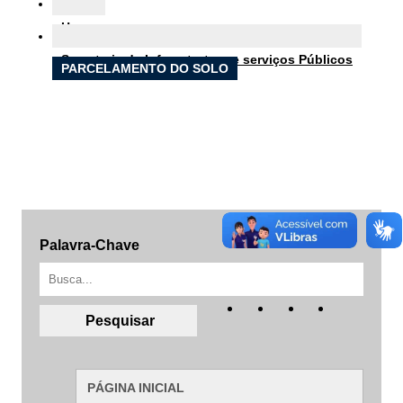
Ouvidoria
Home
e-SIC
Secretaria de Infraestrutura e serviços Públicos
PARCELAMENTO DO SOLO
Filtrar por todos
Acesso à Informação
Cidadão
Empresas
Fotos
Palavra-Chave
Notícias
Secretarias
Servidor
Transparência
Turistas
Videos
Áudios
PÁGINA INICIAL
Fale conosco