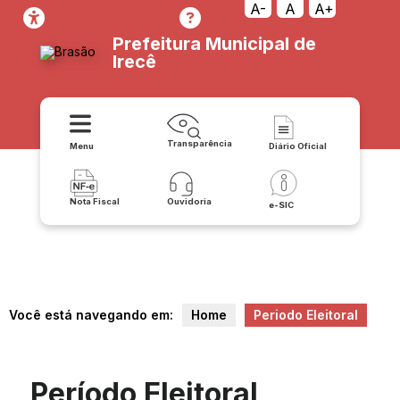
A-
A
A+
Prefeitura Municipal de
Irecê
Transparência
Menu
Diário Oficial
Nota Fiscal
Ouvidoria
e-SIC
Você está navegando em:
Home
Periodo Eleitoral
Período Eleitoral