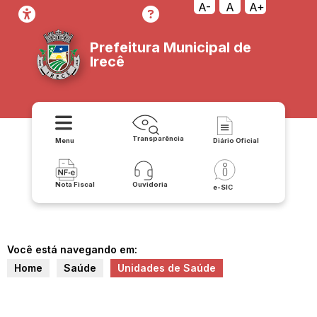
A-
A
A+
Prefeitura Municipal de
Irecê
Transparência
Menu
Diário Oficial
Nota Fiscal
Ouvidoria
e-SIC
Você está navegando em:
Home
Saúde
Unidades de Saúde